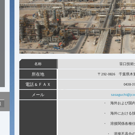
名称
笹口技術
所在地
〒292-0826 千葉県木
電話 & ＦＡＸ
0438-3
メール
sasaguchi@jco
・ 海外および国
報
・ 海外における
・ 溶接関係各種
・ 溶接不具合