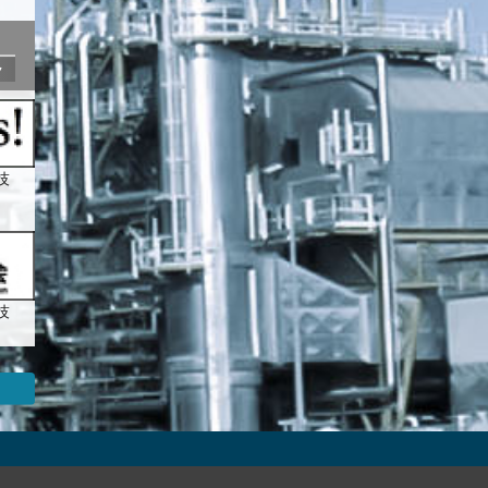
ク
技
技