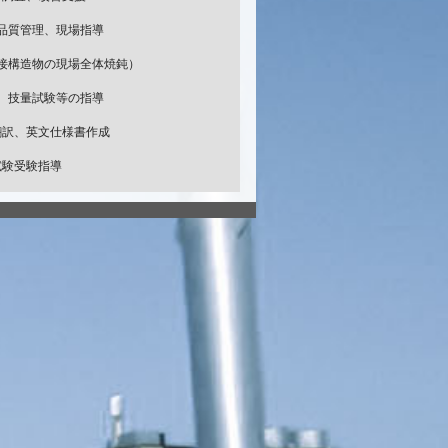
品質管理、現場指導
接構造物の現場全体焼鈍）
、技量試験等の指導
翻訳、英文仕様書作成
試験受験指導