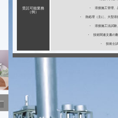
受託可能業務
・ 溶接施工管理、
（例）
・ 熱処理（主に、大型溶
・ 溶接施工法試験
・ 技術関連文書の
・ 技術士
ト