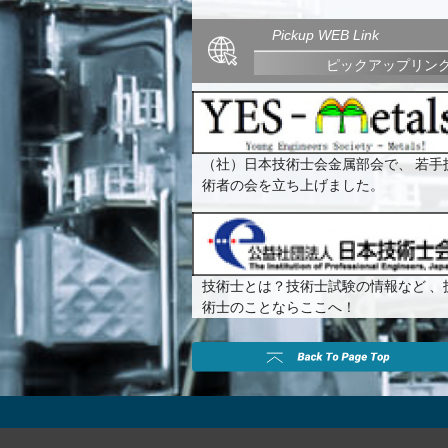
Pickup WEB Link
ピックアップリン
（社）日本技術士会金属部会で、 若手
術者の会を立ち上げました。
技術士とは？技術士試験の情報など 、
術士のことならここへ！