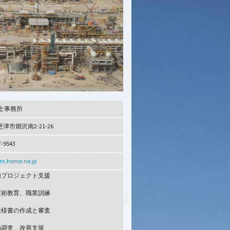
士事務所
更津市畑沢南2-21-26
7-9543
m.home.ne.jp
内プロジェクト支援
技術教育、職業訓練
仕様書の作成と審査
の調査、改善支援