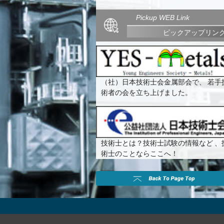
Pickup WEB Link
ピックアップリン
（社）日本技術士会金属部会で、 若手
術者の会を立ち上げました。
技術士とは？技術士試験の情報など 、
術士のことならここへ！