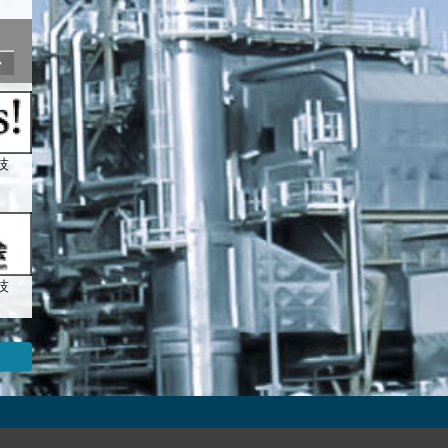
ク
技
技